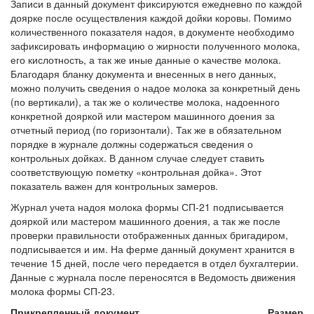
Записи в данный документ фиксируются ежедневно по каждой
доярке после осуществления каждой дойки коровы. Помимо
количественного показателя надоя, в документе необходимо
зафиксировать информацию о жирности полученного молока,
его кислотность, а так же иные данные о качестве молока.
Благодаря бланку документа и внесенных в него данных,
можно получить сведения о надое молока за конкретный день
(по вертикали), а так же о количестве молока, надоенного
конкретной дояркой или мастером машинного доения за
отчетный период (по горизонтали). Так же в обязательном
порядке в журнале должны содержаться сведения о
контрольных дойках. В данном случае следует ставить
соответствующую пометку «контрольная дойка». Этот
показатель важен для контрольных замеров.
Журнал учета надоя молока формы СП-21 подписывается
дояркой или мастером машинного доения, а так же после
проверки правильности отображенных данных бригадиром,
подписывается и им. На ферме данный документ хранится в
течение 15 дней, после чего передается в отдел бухгалтерии.
Данные с журнала после переносятся в Ведомость движения
молока формы СП-23.
Прикрепленный документ
Размер